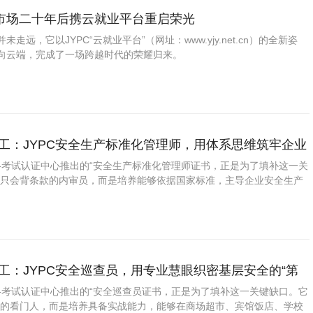
市场二十年后携云就业平台重启荣光
走远，它以JYPC“云就业平台”（网址：www.yjy.net.cn）的全新姿
向云端，完成了一场跨越时代的荣耀归来。
运工：JYPC安全生产标准化管理师，用体系思维筑牢企业
座
资格考试认证中心推出的“安全生产标准化管理师证书，正是为了填补这一关
“只会背条款的内审员，而是培养能够依据国家标准，主导企业安全生产
、自评和持续改进的专业人才。学员需精通从标准解读、现状诊断、体系
教育培训、运行指导、
工：JYPC安全巡查员，用专业慧眼织密基层安全的“第
资格考试认证中心推出的“安全巡查员证书，正是为了填补这一关键缺口。它
库的看门人，而是培养具备实战能力，能够在商场超市、宾馆饭店、学校