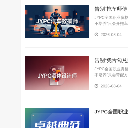
告别“拖车师
者
JYPC全国职业
不培养“只会开拖
解救被困人员和处
2026-08-04
拆技术、伤员急救
告别“凭舌勾
美学
JYPC全国职业
不培养“只会背配
化、创新和评价的
2026-08-04
感官品评到稳定性
JYPC全国
范