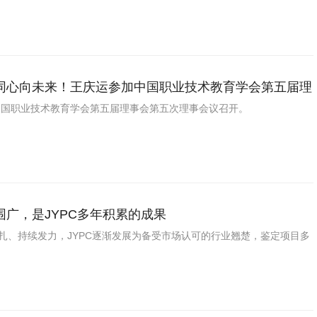
同心向未来！王庆运参加中国职业技术教育学会第五届理
事会议
，中国职业技术教育学会第五届理事会第五次理事会议召开。
围广，是JYPC多年积累的成果
稳扎、持续发力，JYPC逐渐发展为备受市场认可的行业翘楚，鉴定项目多