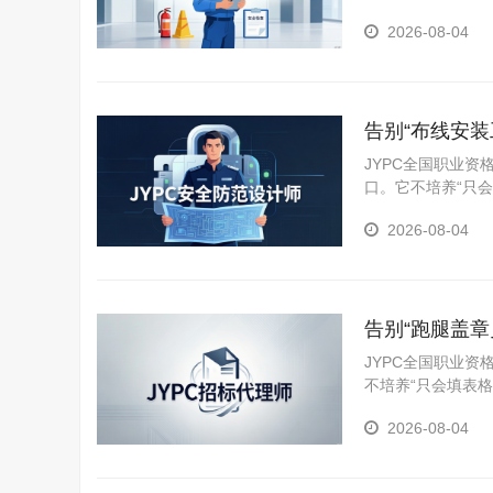
医院、厂矿车间、
2026-08-04
计划制定、现场隐
告别“布线安
智能防线
JYPC全国职业
口。它不培养“只
统需求分析、方案
2026-08-04
通入侵报警系统、
告别“跑腿盖
底线
JYPC全国职业
不培养“只会填表
供全过程专业化代
2026-08-04
标文件（含合同条