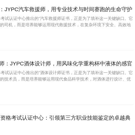
傅：JYPC汽车救援师，用专业技术与时间赛跑的生命守护
资格考试认证中心推出的“汽车救援师证书，正是为了填补这一关键缺口。它
车的司机，而是培养能够运用现代救援技术，在复杂环境下安全、高效地
理故障车辆的专业人才。学员需精通从现场安全评估、车辆稳固支撑、破
转运、新能源汽车断电
兑师：JYPC酒体设计师，用风味化学重构杯中液体的感官
资格考试认证中心推出的“酒体设计师证书，正是为了填补这一关键缺口。它
方的技术员，而是培养能够运用现代食品科学技术，对酒体进行设计、优
专业人才。学员需精通从基酒分级贮存、风味物质剖析、勾调方案设计、
测试和货架期预测的全
职业资格考试认证中心：引领第三方职业技能鉴定的卓越典