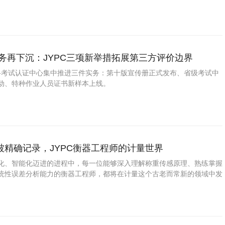
试为骨干，并延伸至少儿竞赛、少儿实践等成果认证，项目总量达150余
替代学校评价，而
务再下沉：JYPC三项新举措拓展第三方评价边界
资格考试认证中心集中推进三件实务：第十版宣传册正式发布、省级考试中
动、特种作业人员证书新样本上线。
被精确记录，JYPC衡器工程师的计量世界
化、智能化迈进的进程中，每一位能够深入理解称重传感原理、熟练掌握
统性误差分析能力的衡器工程师，都将在计量这个古老而常新的领域中发
。选择JYPC衡器工程师证书，可作为进入这一专业领域并持续积累技术
一。