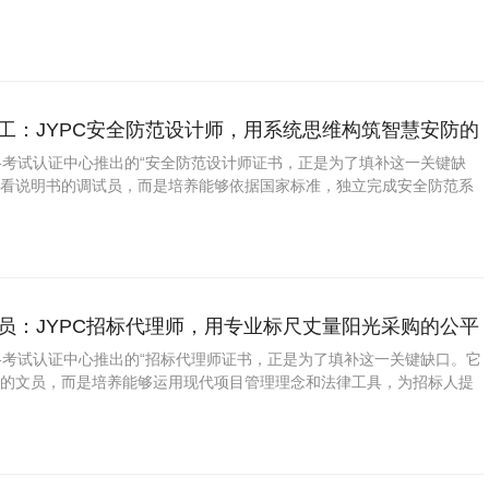
物业小区等各类场所开展常态化安全巡查的技能人才。学员需精通从巡查
患排查（涵盖消防设施
装工：JYPC安全防范设计师，用系统思维构筑智慧安防的
资格考试认证中心推出的“安全防范设计师证书，正是为了填补这一关键缺
会看说明书的调试员，而是培养能够依据国家标准，独立完成安全防范系
设计、设备选型、图纸绘制、系统调试和运维管理的专业人才。学员需精
视频监控系统、出入口控
章员：JYPC招标代理师，用专业标尺丈量阳光采购的公平
资格考试认证中心推出的“招标代理师证书，正是为了填补这一关键缺口。它
格的文员，而是培养能够运用现代项目管理理念和法律工具，为招标人提
理服务的专业人才。学员需精通从招标方案策划、资格预审文件编制、招
款、技术规范、评标办