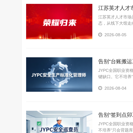
江苏英才人才
江苏英才人才市场并未
态，从线下大馆走
2026-08-05
告别“台账搬
合规的坚实底
JYPC全国职业
键缺口。它不培养
标准化创建、运行
2026-08-04
策划、文件编制、
告别“签到点卯
一道防线
JYPC全国职业
不培养“只会背题