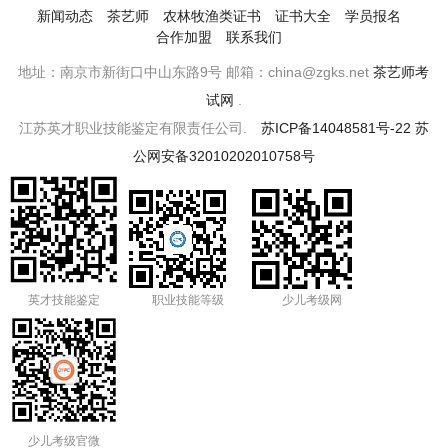
新闻动态
茶艺师
农林牧渔类证书
证书大全
学员报名
合作加盟
联系我们
地址：南京市新街口中山东路9号 邮箱：china@zgks.net
茶艺师考
试网
.
江苏英才职业技能鉴定有限责任公司.
苏ICP备14048581号-22
苏
公网安备32010202010758号
英才技能鉴定
职业技能等级
少儿考级网
少儿考级官微