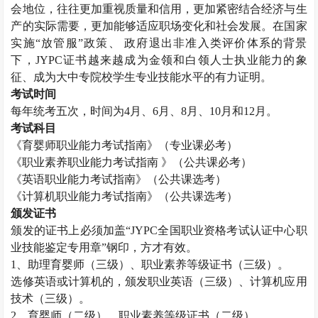
会地位，往往更加重视质量和信用，更加紧密结合经济与生
产的实际需要，更加能够适应职场变化和社会发展。在国家
实施“放管服”政策、 政府退出非准入类评价体系的背景
下，
JYPC
证书越来越成为金领和白领人士执业能力的象
征、成为大中专院校学生专业技能水平的有力证明。
考试时间
每年统考五次，时间为
4
月、
6
月、
8
月、
10
月和
12
月。
考试科目
《育婴师职业能力考试指南》（专业课必考）
《职业素养职业能力考试指南 》（公共课必考）
《英语职业能力考试指南》（公共课选考）
《计算机职业能力考试指南》（公共课选考）
颁发证书
颁发的证书上必须加盖“
JYPC
全国职业资格考试认证中心职
业技能鉴定专用章”钢印，方才有效。
1
、助理育婴师（三级）、职业素养等级证书（三级）。
选修英语或计算机的，颁发职业英语（三级）、计算机应用
技术（三级）。
2
、育婴师（二级）、职业素养等级证书（二级）。