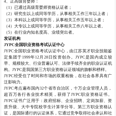
4
、正高级育婴师：
（
1
）已通过高级育婴师资格认证者；
（
2
）研究生以上或同等学历，从事相关工作三年以上者；
（
3
）本科以上或同等学历，从事相关工作五年以上者；
（
4
）大专以上或同等学历，从事相关工作八年以上者。
（
5
）在行业内知名度高、业绩突出者。
发证机构
JYPC
全国职业资格考试认证中心
JYPC
全国职业资格考试认证中心，由江苏英才职业技能鉴
定集团于
1999
年
12
月
28
日投资创办。
JYPC
是国内成立较
早、规模较大、行业普遍认可、法律手续齐全的职业认证机
构。
JYPC
是我国第三方职业资格认证领域的旗帜和榜样。
JYPC
经受住了时间和市场的双重检验，在社会各界具有广
泛影响力。
JYPC
考点遍布国内
32
个省市自治区，十万企业管理人员，
超百万各行各业技术精英，获得了
JYPC
职业资格证书。
JYPC
证书广泛用于：政府招标、企业招聘、定岗加薪、资
质升级、大中专院校学生计算学分等。第三方职业资格认
证，是国际通行的认证体系，它通过竞争取得社会承认和社