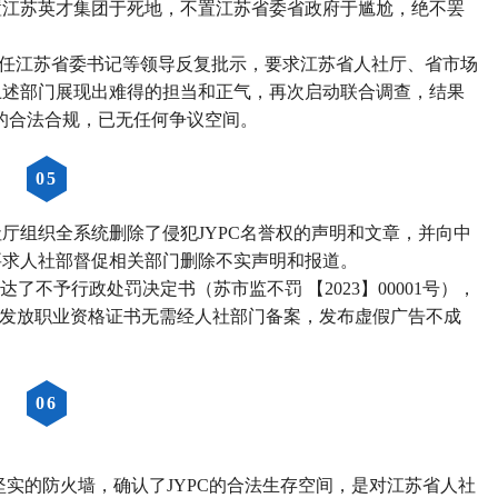
置江苏英才集团于死地，不置江苏省委省政府于尴尬，绝不罢
，时任江苏省委书记等领导反复批示，要求江苏省人社厅、省市场
上述部门展现出难得的担当和正气，再次启动联合调查，结果
C的合法合规，已无任何争议空间。
0
5
人社厅组织全系统删除了侵犯JYPC名誉权的声明和文章，并向中
要求人社部督促相关部门删除不实声明和报道。
送达了不予行政处罚决定书（苏市监不罚 【2023】00001号），
为其发放职业资格证书无需经人社部门备案，发布虚假广告不成
0
6
实的防火墙，确认了JYPC的合法生存空间，是对江苏省人社