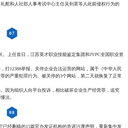
吴礼舵和人社部人事考试中心主任吴剑英等人此前侵权行为的
0
7
厅长。上任首日，江苏英才职业技能鉴定集团和JYPC全国职业资
投诉，打12388举报。关停企业合法运营的网站，属于《中华人民
罪的严重犯罪行为。被关停的3个网站，第二天就恢复了正常
为。因为组织人向平台投诉，相比破坏企业生产经营罪，追究
不懂法。
0
8
省人社厅已经删稿的15篇官办发证机构的造谣污蔑声明，重新集中发