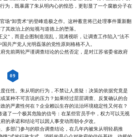
”行为，既暴露了朱从明内心的惶恐，更彰显了一个腐败分子在
代官场“卸责术”的登峰造极之作。这种蓄意将已处理事件重新翻
露了其政治上的短视与道德上的堕落。
正义”，而是企图制造混乱，混淆视听，让调查工作陷入“法不
与中国共产党人光明磊落的党性原则格格不入。
政府先前两轮严谨调查结论的公然否定，是对江苏省委省政府
。
0
9
极度任性。朱从明的行为，不禁让人质疑：决策的依据究竟是
志或某种不可言说的压力？如果经过层层调查、反复确认的合
行政的严肃性何在？企业赖以生存的法治环境稳定性又何在？
会传递了一个极其危险的信号：在某些官员手中，权力可以无视
政府的承诺和结论可以因人事变动而朝令夕改。
头、多部门参与的联合调查结论，在几年内被朱从明轻易推
烧饼”式的行政方式，消耗的是公众对政府的信任基础，动摇的