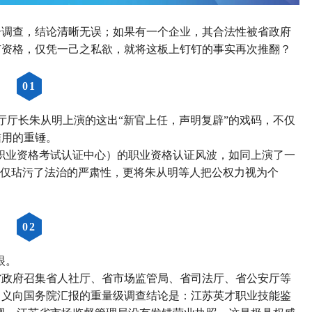
合调查，结论清晰无误；如果有一个企业，其合法性被省政府
有资格，仅凭一己之私欲，就将这板上钉钉的事实再次推翻？
0
1
保障厅厅长朱从明上演的这出“新官上任，声明复辟”的戏码，不仅
信用的重锤。
国职业资格考试认证中心）的职业资格认证风波，如同上演了一
不仅玷污了法治的严肃性，更将朱从明等人把公权力视为个
0
2
眼。
委省政府召集省人社厅、省市场监管局、省司法厅、省公安厅等
名义向国务院汇报的重量级调查结论是：江苏英才职业技能鉴