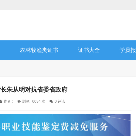
师
农林牧渔类证书
证书大全
学员报
厅长朱从明对抗省委省政府
作者 :
浏览 : 6034 次
0 评论