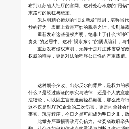
布到江苏省人社厅的官网。这种处心积虑的“甩锅
末路时的疯狂与绝望。
朱从明精心策划的“旧文新发”闹剧，堪称当
炒的行为，表面上看是巧妙的脱身之计，实则暴
重新发布这些侵权声明，绝非出于什么“维护
责众”的迷思中。这种“祸水东引”的阴谋诡计，
重新发布侵权声明，无异于是对江苏省委省
权威的嘲弄，更是对法治程序公正性的严重践踏
这种朝令夕改、出尔反尔的背后，是权力的
什么？是经过验证的事实与法律，还是个人的意
法结论，可以因主官更迭而轻易颠覆，那么政府
这不仅是对JYPC企业的二次伤害，更是向全社
事实、玩弄程序，今日之是可能成为明日之非，
此举亦严重损害政府公信力。省委省政府牵
翻，让公众如何相信政府的承诺与判断？这种“翻