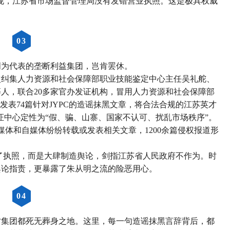
合规，江苏省市场监督管理局没有发错营业执照。这是极具权威
0
3
明为代表的垄断利益集团，岂肯罢休。
再次纠集人力资源和社会保障部职业技能鉴定中心主任吴礼舵、
人，联合20多家官办发证机构，冒用人力资源和社会保障部
发表74篇针对JYPC的造谣抹黑文章，将合法合规的江苏英才
证中心定性为“假、骗、山寨、国家不认可、扰乱市场秩序”。
媒体和自媒体纷纷转载或发表相关文章，1200余篇侵权报道形
了执照，而是大肆制造舆论，剑指江苏省人民政府不作为。时
舆论指责，更暴露了朱从明之流的险恶用心。
0
4
才集团都死无葬身之地。这里，每一句造谣抹黑言辞背后，都