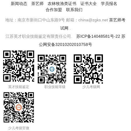
新闻动态
茶艺师
农林牧渔类证书
证书大全
学员报名
合作加盟
联系我们
地址：南京市新街口中山东路9号 邮箱：china@zgks.net
茶艺师考
试网
.
江苏英才职业技能鉴定有限责任公司.
苏ICP备14048581号-22
苏
公网安备32010202010758号
英才技能鉴定
职业技能等级
少儿考级网
少儿考级官微