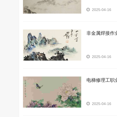
2025-04-16
非金属焊接作
2025-04-16
电梯修理工职
2025-04-16