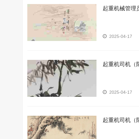
起重机械管理
2025-04-17
起重机司机（
2025-04-17
起重机司机（