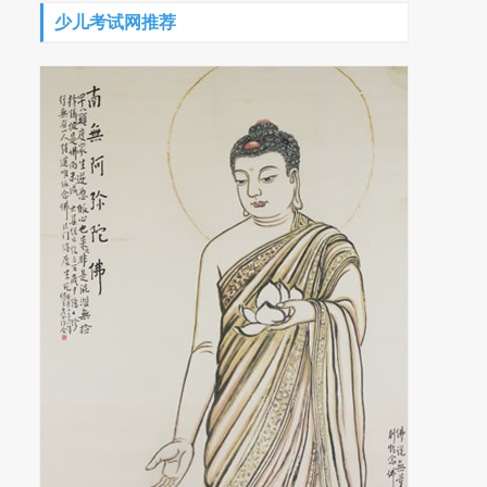
少儿考试网推荐