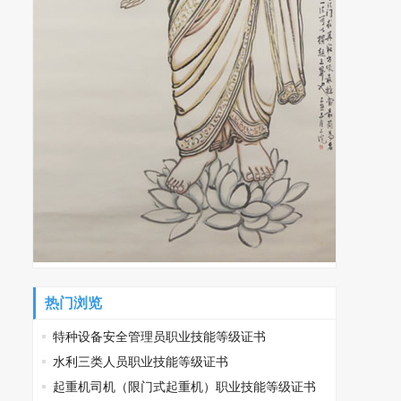
热门浏览
特种设备安全管理员职业技能等级证书
水利三类人员职业技能等级证书
起重机司机（限门式起重机）职业技能等级证书