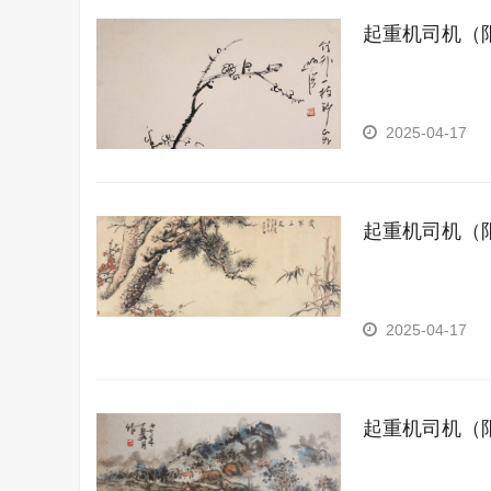
起重机司机（
2025-04-17
起重机司机（
2025-04-17
起重机司机（