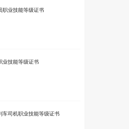
员职业技能等级证书
职业技能等级证书
列车司机职业技能等级证书