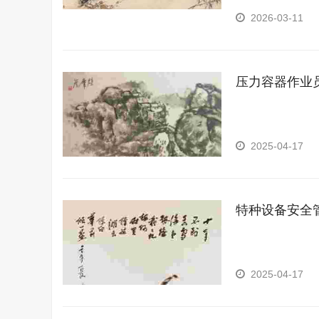
2026-03-11
压力容器作业
2025-04-17
特种设备安全
2025-04-17