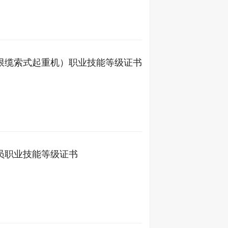
限缆索式起重机）职业技能等级证书
员职业技能等级证书