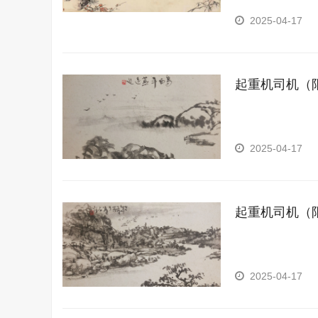
2025-04-17
起重机司机（
2025-04-17
起重机司机（
2025-04-17