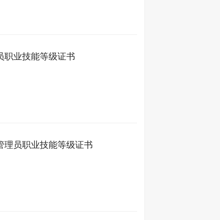
员职业技能等级证书
管理员职业技能等级证书