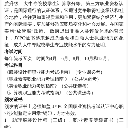
质升级、大中专院校学生计算学分等。第三方职业资格认
证，是国际通行的认证体系，它通过竞争取得社会承认和社
会地位，往往更加重视质量和信用，更加紧密结合经济与生
产的实际需要，更加能够适应职场变化和社会发展。在国家
实施“放管服”政策、 政府退出非准入类评价体系的背景
下，
JYPC
证书越来越成为金领和白领人士执业能力的象
征、成为大中专院校学生专业技能水平的有力证明。
考试时间
每年统考五次，时间为
4
月、
6
月、
8
月、
10
月和
12
月。
考试科目
《服装设计师职业能力考试指南》（专业课必考）
《职业素养职业能力考试指南 》（公共课必考）
《英语职业能力考试指南》（公共课选考）
《计算机职业能力考试指南》（公共课选考）
颁发证书
颁发的证书上必须加盖“
JYPC
全国职业资格考试认证中心职
业技能鉴定专用章”钢印，方才有效。
1
、助理服装设计师（三级）、职业素养等级证书（三
级）。