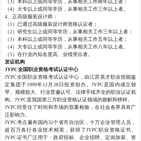
（
3
）本科以上或同等学历，从事相关工作两年以上者；
（
4
）大专以上或同等学历，从事相关工作三年以上者。
4
、正高级服装设计师：
（
1
）已通过高级服装设计师资格认证者；
（
2
）研究生以上或同等学历，从事相关工作三年以上者；
（
3
）本科以上或同等学历，从事相关工作五年以上者；
（
4
）大专以上或同等学历，从事相关工作八年以上者。
（
5
）在行业内知名度高、业绩突出者。
发证机构
JYPC
全国职业资格考试认证中心
JYPC
全国职业资格考试认证中心，由江苏英才职业技能鉴
定集团于
1999
年
12
月
28
日投资创办。
JYPC
是国内成立较
早、规模较大、行业普遍认可、法律手续齐全的职业认证机
构。
JYPC
是我国第三方职业资格认证领域的旗帜和榜样。
JYPC
经受住了时间和市场的双重检验，在社会各界具有广
泛影响力。
JYPC
考点遍布国内
32
个省市自治区，十万企业管理人员，
超百万各行各业技术精英，获得了
JYPC
职业资格证书。
JYPC
证书广泛用于：政府招标、企业招聘、定岗加薪、资