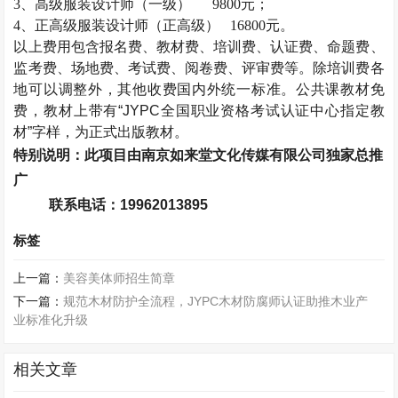
3
、高级服装设计师（一级）
9800
元；
4
、正高级服装设计师（正高级）
16800
元。
以上费用包含报名费、教材费、培训费、认证费、命题费、
监考费、场地费、考试费、阅卷费、评审费等。除培训费各
地
可以调整外，其他收费国内外统一标准。公共课教材免
费，教材上带有“
JYPC
全国职业资格考试认证中心指定教
材”字样，为正式出版教材。
特别说明：此项目由南京如来堂文化传媒有限公司独家总推
广
联系电话：
19962013895
标签
上一篇：
美容美体师招生简章
下一篇：
规范木材防护全流程，JYPC木材防腐师认证助推木业产
业标准化升级
相关文章