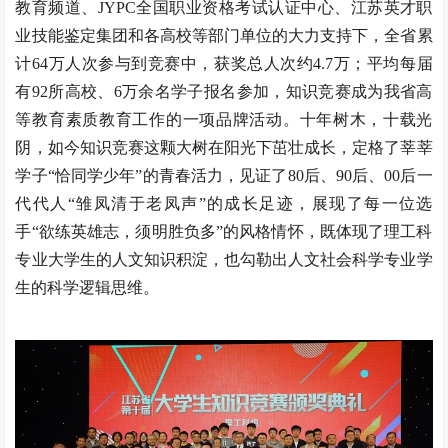
教育频道、JYPC全国职业资格考试认证中心、江苏英才职
业技能鉴定集团和各高校等部门单位的大力支持下，全省累
计64万人次参与到竞赛中，获奖总人次约4.7万；平均每届
有92所高校、6万余名学子报名参加，知识竞赛成为我省高
等教育素质教育工作的一项品牌活动。十年树木，十载光
阴，如今知识竞赛这颗大树在阳光下茁壮成长，定格了莘莘
学子“恰同学少年”的青春活力，见证了80后、90后、00后一
代代人“雏凤清于老凤声”的成长足迹，展现了每一位选
手“欲练英雄志，须明胜负多”的风格情怀，既体现了理工科
专业大学生的人文知识积淀，也勾勒出人文社会科学专业学
生的科学逻辑思维。