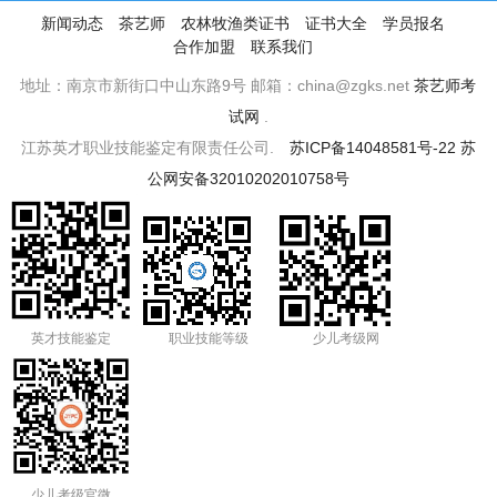
新闻动态
茶艺师
农林牧渔类证书
证书大全
学员报名
合作加盟
联系我们
地址：南京市新街口中山东路9号 邮箱：china@zgks.net
茶艺师考
试网
.
江苏英才职业技能鉴定有限责任公司.
苏ICP备14048581号-22
苏
公网安备32010202010758号
英才技能鉴定
职业技能等级
少儿考级网
少儿考级官微